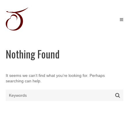
Skip
to
content
Récits
graphiques
&
Illustration
jeunesse
Nothing Found
It seems we can’t find what you’re looking for. Perhaps
searching can help.
Search
Sear
for: