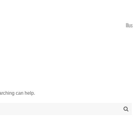
Illu
arching can help.
Se