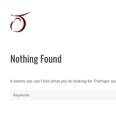
Skip
to
content
Récits
graphiques
&
Illustration
jeunesse
Nothing Found
It seems we can’t find what you’re looking for. Perhaps se
Search
for: