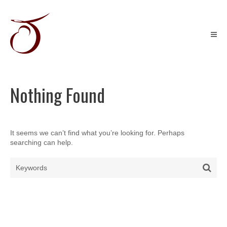
Skip
to
content
Récits
graphiques
&
Illustration
jeunesse
Nothing Found
It seems we can’t find what you’re looking for. Perhaps
searching can help.
Search
Sear
for: