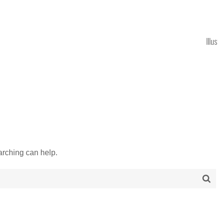
Illu
arching can help.
Se