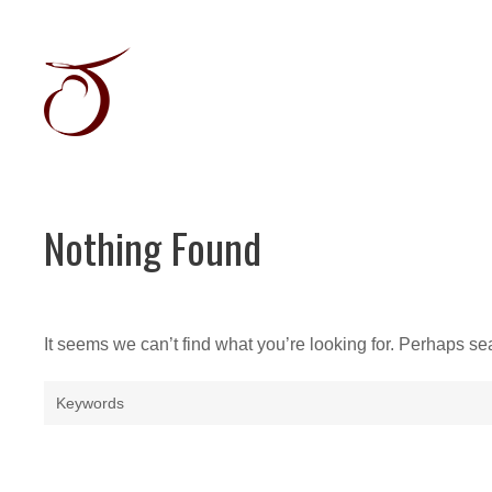
Skip
to
content
Récits
graphiques
&
Illustration
jeunesse
Nothing Found
It seems we can’t find what you’re looking for. Perhaps se
Search
for: