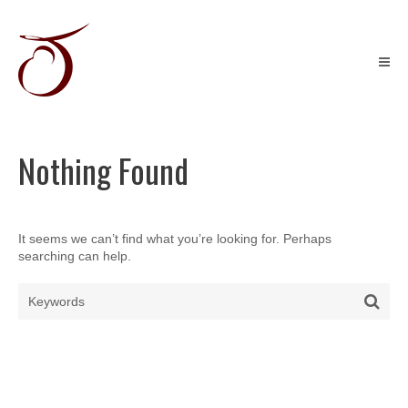
Skip
to
content
Récits
graphiques
&
Illustration
jeunesse
Nothing Found
It seems we can’t find what you’re looking for. Perhaps
searching can help.
Search
Sear
for: