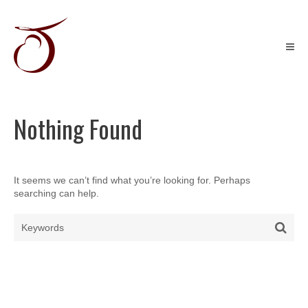
Skip
to
content
Récits
graphiques
&
Illustration
jeunesse
Nothing Found
It seems we can’t find what you’re looking for. Perhaps
searching can help.
Search
Sear
for: