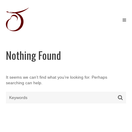
Skip
to
content
Récits
graphiques
&
Illustration
jeunesse
Nothing Found
It seems we can’t find what you’re looking for. Perhaps
searching can help.
Search
Sear
for: