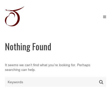
Skip
to
content
Récits
graphiques
&
Illustration
jeunesse
Nothing Found
It seems we can’t find what you’re looking for. Perhaps
searching can help.
Search
Sear
for: