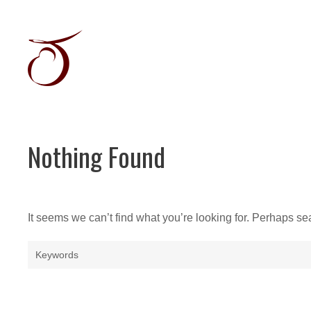
Skip
to
content
Récits
graphiques
&
Illustration
jeunesse
Nothing Found
It seems we can’t find what you’re looking for. Perhaps se
Search
for: